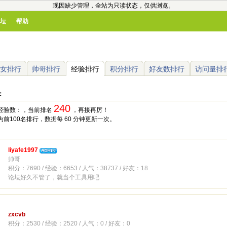
现因缺少管理，全站为只读状态，仅供浏览。
坛
帮助
女排行
帅哥排行
经验排行
积分排行
好友数排行
访问量排
：
240
经验数：，当前排名
，再接再厉！
前100名排行，数据每 60 分钟更新一次。
liyafe1997
帅哥
积分：7690 / 经验：6653 / 人气：38737 / 好友：18
论坛好久不管了，就当个工具用吧
zxcvb
积分：2530 / 经验：2520 / 人气：0 / 好友：0