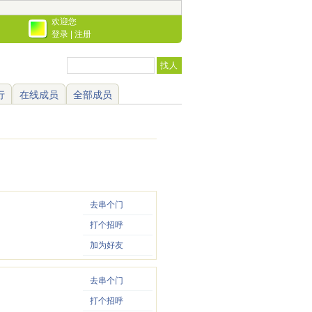
欢迎您
登录
|
注册
行
在线成员
全部成员
去串个门
打个招呼
加为好友
去串个门
打个招呼