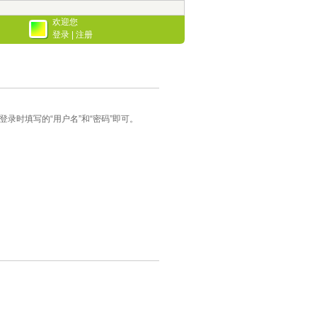
欢迎您
登录
|
注册
录时填写的“用户名”和“密码”即可。