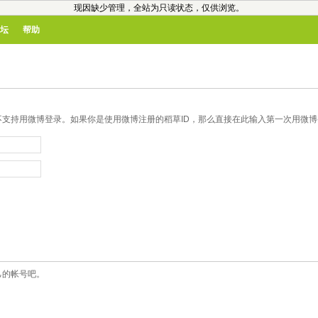
现因缺少管理，全站为只读状态，仅供浏览。
坛
帮助
支持用微博登录。如果你是使用微博注册的稻草ID，那么直接在此输入第一次用微博登
己的帐号吧。