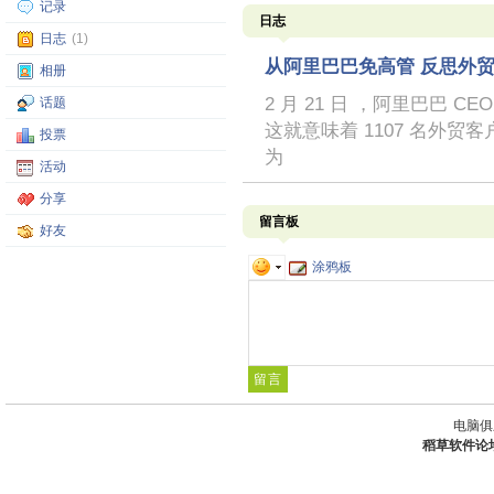
记录
日志
日志
(1)
从阿里巴巴免高管 反思外
相册
2 月 21 日 ，阿里巴巴 C
话题
这就意味着 1107 名外
投票
为
活动
分享
留言板
好友
涂鸦板
电脑俱
稻草软件论