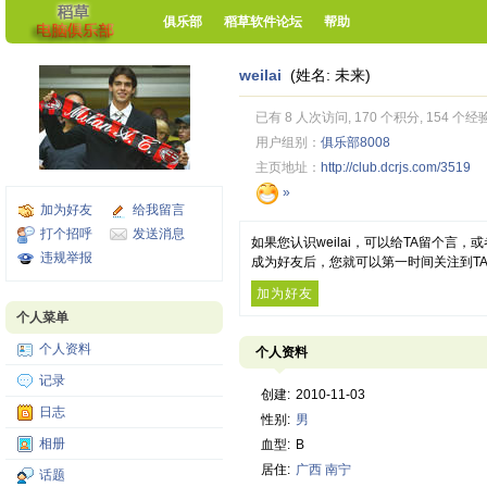
俱乐部
稻草软件论坛
帮助
weilai
(姓名: 未来)
已有 8 人次访问, 170 个积分, 154 个经
用户组别：
俱乐部8008
主页地址：
http://club.dcrjs.com/3519
»
加为好友
给我留言
打个招呼
发送消息
如果您认识weilai，可以给TA留个言
违规举报
成为好友后，您就可以第一时间关注到T
加为好友
个人菜单
个人资料
个人资料
记录
创建:
2010-11-03
日志
性别:
男
相册
血型:
B
居住:
广西
南宁
话题