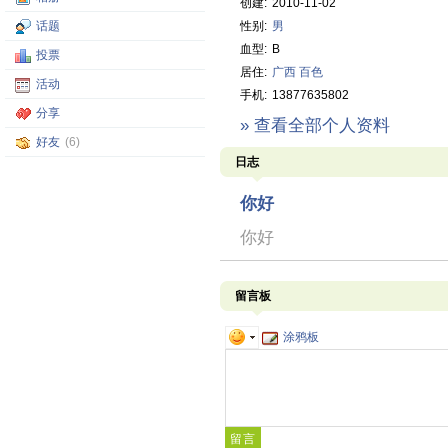
创建:
2010-11-02
话题
性别:
男
血型:
B
投票
居住:
广西
百色
活动
手机:
13877635802
分享
» 查看全部个人资料
好友
(6)
日志
你好
你好
留言板
涂鸦板