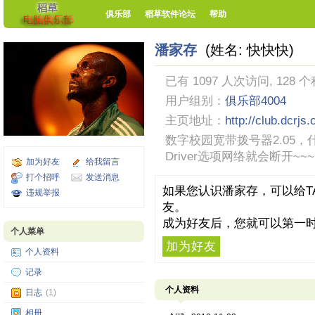
俱乐部
稻草软件论坛
帮助
潘家存
(姓名: 快快快)
已有 1097 人次访问, 128 
用户组别：
俱乐部4004
主页地址：
http://club.dcrjs
数字校园宽带拨号器2.05，什么共享
Driver选项网络就会断开~~
加为好友
给我留言
打个招呼
发送消息
如果您认识潘家存，可以给T
违规举报
友。
成为好友后，您就可以第一时
个人菜单
加为好友
个人资料
记录
个人资料
日志
(1)
相册