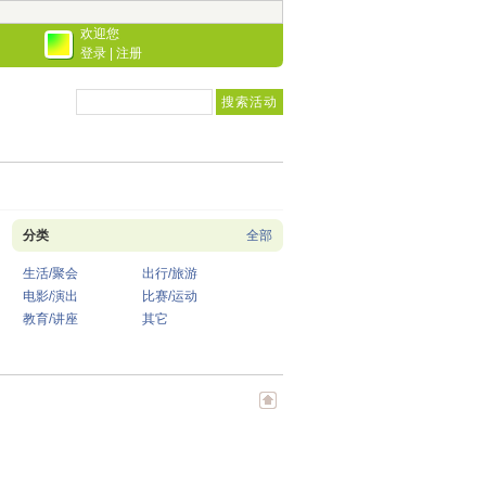
欢迎您
登录
|
注册
分类
全部
生活/聚会
出行/旅游
电影/演出
比赛/运动
教育/讲座
其它