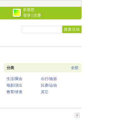
欢迎您
登录
|
注册
分类
全部
生活/聚会
出行/旅游
电影/演出
比赛/运动
教育/讲座
其它