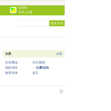
欢迎您
登录
|
注册
分类
全部
生活/聚会
出行/旅游
电影/演出
比赛/运动
教育/讲座
其它