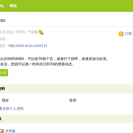
坛
帮助
880
人次访问, 个积分, 个经验
订阅
组别：
地址：
http://club.dcrjs.com/131
认识99858880，可以给TA留个言，或者打个招呼，或者添加为好友。
友后，您就可以第一时间关注到TA的更新动态。
好友
资料
:
现在
登录:
查看全部个人资料
板
涂鸦板