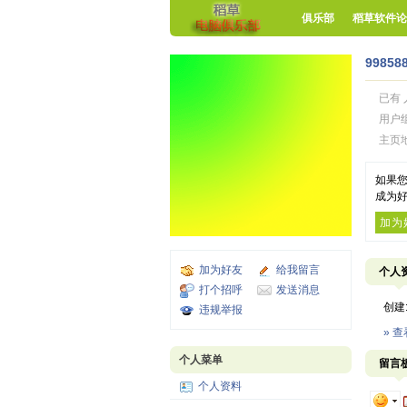
俱乐部
稻草软件论
99858
已有 
用户
主页
如果您
成为好
加为
加为好友
给我留言
个人
打个招呼
发送消息
创建
违规举报
» 
个人菜单
留言
个人资料