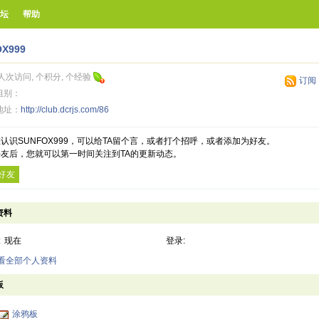
坛
帮助
X999
人次访问, 个积分, 个经验
订阅
组别：
地址：
http://club.dcrjs.com/86
认识SUNFOX999，可以给TA留个言，或者打个招呼，或者添加为好友。
友后，您就可以第一时间关注到TA的更新动态。
好友
资料
:
现在
登录:
查看全部个人资料
板
涂鸦板