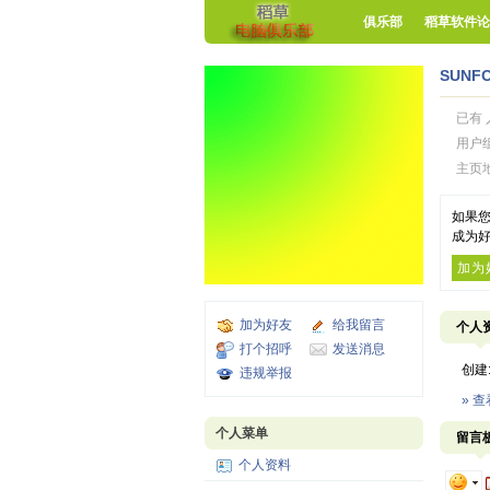
俱乐部
稻草软件论
SUNFO
已有 
用户
主页
如果您
成为好
加为
加为好友
给我留言
个人
打个招呼
发送消息
创建
违规举报
» 
个人菜单
留言
个人资料