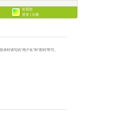
欢迎您
登录
|
注册
录时填写的“用户名”和“密码”即可。