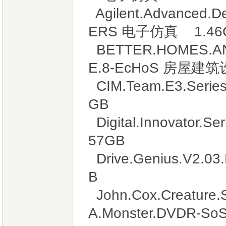
Agilent.Advanced.D
ERS 电子仿真 1.46
BETTER.HOMES.AN
E.8-EcHoS 房屋建筑
CIM.Team.E3.Ser
GB
Digital.Innovator.S
57GB
Drive.Genius.V2.0
B
John.Cox.Creature.S
A.Monster.DVDR-S