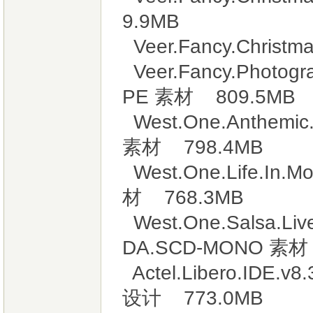
9.9MB
Veer.Fancy.Christ
Veer.Fancy.Photogr
PE 素材 809.5MB
West.One.Anthemi
素材 798.4MB
West.One.Life.In
材 768.3MB
West.One.Salsa.Liv
DA.SCD-MONO 素材
Actel.Libero.IDE.
设计 773.0MB