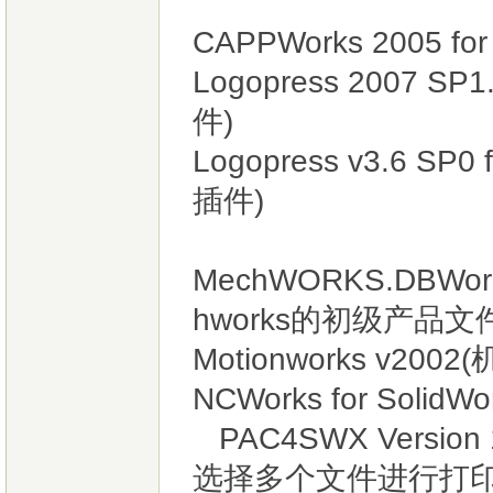
CAPPWorks 2005 for
Logopress 2007 SP1
件)
Logopress v3.6 SP0
插件)
MechWORKS.DBWorks.
hworks的初级产品文
Motionworks v20
NCWorks for SolidWo
PAC4SWX Version
选择多个文件进行打印