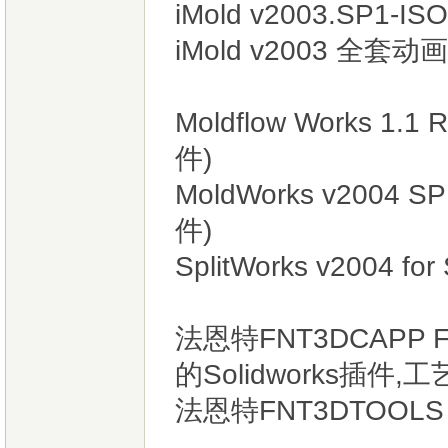
iMold v2003.SP1-
iMold v2003 全套
Moldflow Works 1
件)
MoldWorks v2004 S
件)
SplitWorks v2004 f
法恩特FNT3DCAPP For
的Solidworks插件
法恩特FNT3DTOOLS 标