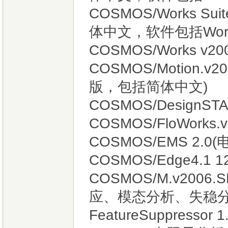
COSMOS/Works Su
体中文，软件包括Work、M
COSMOS/Works v20
COSMOS/Motion.v20
版，包括简体中文)
COSMOS/DesignSTA
COSMOS/FloWorks.
COSMOS/EMS 2.0
COSMOS/Edge4.
COSMOS/M.v20
应、模态分析、失稳分
FeatureSuppressor 