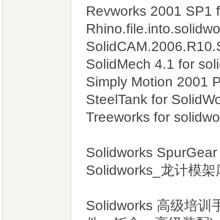
Revworks 2001 SP1 
Rhino.file.into.solidw
SolidCAM.2006.R10.
SolidMech 4.1 fo
Simply Motion 2001 P
SteelTank for SolidW
Treeworks for solidwo
Solidworks SpurGear
Solidworks_龙计模架
Solidworks 高