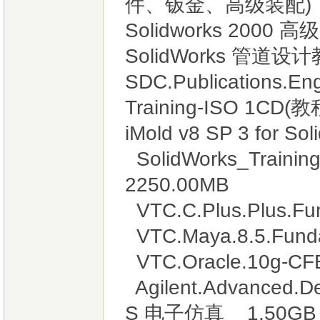
件、钣金、高级装配)
Solidworks 200
SolidWorks 管
SDC.Publications.Eng
Training-ISO 1CD(教
iMold v8 SP 3 for So
SolidWorks_Traini
2250.00MB
VTC.C.Plus.Plus.
VTC.Maya.8.5.Fun
VTC.Oracle.10g-
Agilent.Advanced.D
S 电子仿真 1.50GB