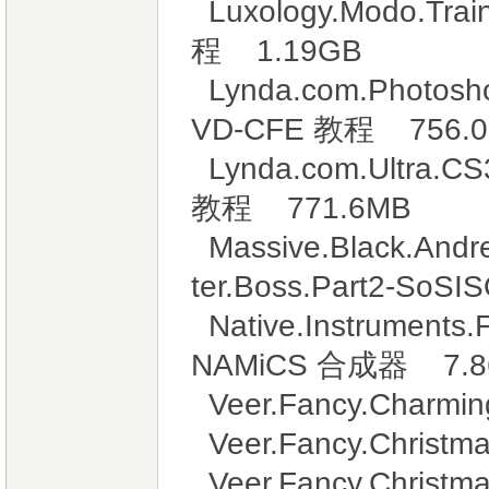
Luxology.Modo.Trai
程 1.19GB
Lynda.com.Photosho
VD-CFE 教程 756.
Lynda.com.Ultra.CS
教程 771.6MB
Massive.Black.Andre
ter.Boss.Part2-So
Native.Instruments
NAMiCS 合成器 7.8
Veer.Fancy.Charmi
Veer.Fancy.Christ
Veer.Fancy.Christ