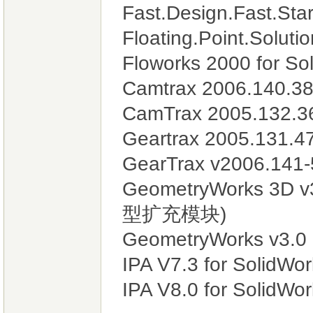
Fast.Design.Fast.Sta
Floating.Point.Solutio
Floworks 2000 fo
Camtrax 2006.140.
CamTrax 2005.132.
Geartrax 2005.131
GearTrax v2006.14
GeometryWorks 3D
型扩充模块)
GeometryWorks v3.0 
IPA V7.3 for So
IPA V8.0 for SolidWor