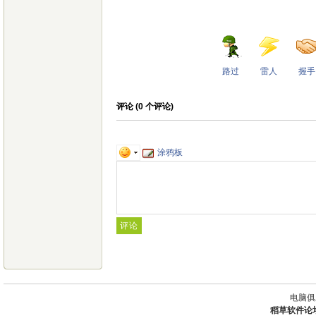
路过
雷人
握手
评论 (
0
个评论)
涂鸦板
电脑俱
稻草软件论