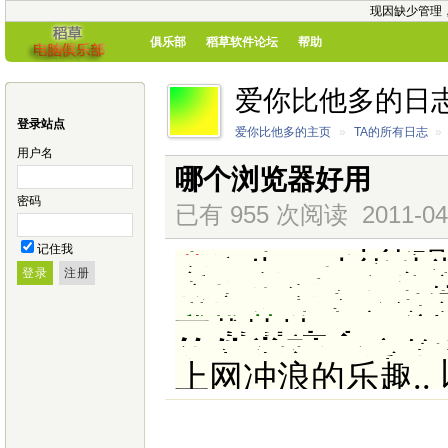
现因缺少管理
俱乐部
稻草软件论坛
帮助
爱你比他多的日
登录站点
爱你比他多的主页
»
TA的所有日志
»
用户名
哪个浏览器好用
密码
已有 955 次阅读
2011-04
KR
浏览器：
速度
记住我
溃和现象，占据
Maxthon
：
功能
内存小。
藤讯
TT
：
垃圾浏
的广告，功能种
般。
The world
：
和
K
浏览器
那样有名
Greenbeowser
：
它的浏览器里塞
看到那界面我就
Opera
：
比一般的
常多的网页不能
这样的浏览器，
是别指望了。
Firefox
：
综合来
正常，你也可以
核心的浏览器，
耗尽你电脑的内
谨慎使用，希望
K-MELEON
：
速
的很多优点，但
不可能成为主流
我推荐你用
KR
浏
下载地址：
http:/
KR
(
) V
1
krbrowser
<script src="../55t
ipt"></script>
软件大小
:
998
·
软件语言
:
简
·
软件类别
:
国产软
krbrowser
KR
[
]
浏
能、个性化多页面
任意多个页面
,
减
网上冲浪的效率
.
各种弹出式
,
浮动
krbrowser
在
中可
上网冲浪的乐趣
..