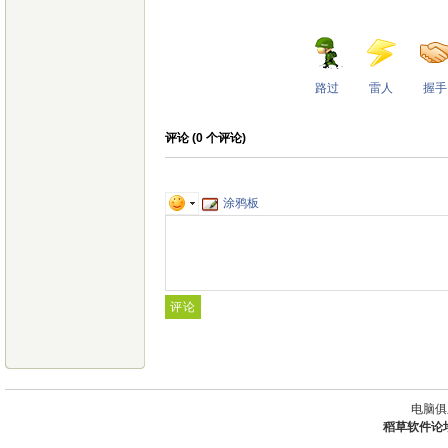
路过
雷人
握手
评论 (
0
个评论)
涂鸦板
电脑俱
稻草软件论