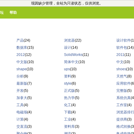
现因缺少管理，全站为只读状态，仅供浏览。
坛
帮助
产品
(24)
浏览器
(22)
设计软件
(1
数据库
(15)
设计
(14)
软件包
(14)
2012
(12)
SolidWorks
(11)
2011
(11)
中文版
(10)
简体中文
(10)
中文
(10)
shape
(10)
ups
(10)
shoes
(10)
分析
(9)
资料
(9)
天然气
(8)
最新版
(7)
style
(6)
应用软件
(6
开发
(5)
正式版
(5)
完整版
(5)
加拿大
(5)
热力学
(5)
系统仿真
(4
工具
(4)
化工
(4)
工作室
(4)
电磁场
(4)
下载
(4)
浏览器排
计算
(4)
工业
(4)
提供商
(3)
交直流
(3)
资料库
(3)
格式转换
(3
聚合物
(3)
潮流
(3)
集成电路
(3