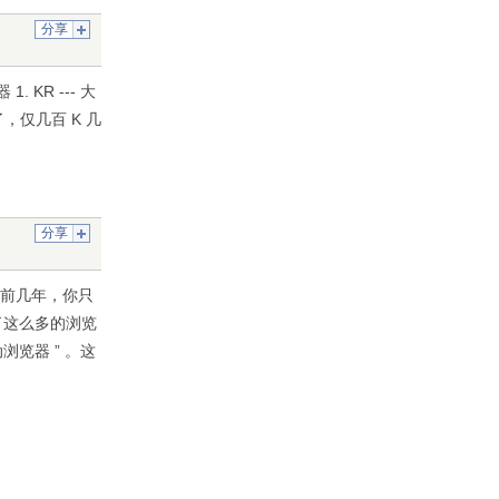
分享
. KR --- 大
了，仅几百 K 几
分享
像前几年，你只
了这么多的浏览
浏览器 ” 。这