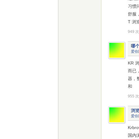
习惯
舒服
T 
949 
哪
爱你
KR
而已，
器，
和
955 
浏
爱你
Krb
国内