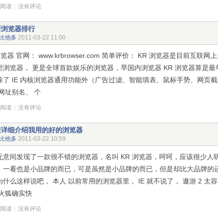
次阅读
|
没有评论
新浏览器排行
比他多
2011-03-22 11:00
浏览器 官网： www.krbrowser.com 简单评价： KR 浏览器是目前互联
型浏览器， 更是全球首款娱乐的浏览器，早国内浏览器 KR 浏览器算是
除了 IE 内核浏览器通用功能外（广告过滤、智能填表、鼠标手势、网页
网址别名、 个
次阅读
|
没有评论
在详细介绍我用的好的浏览器
比他多
2011-03-22 10:59
无意间发现了一款很不错的浏览器，名叫 KR 浏览器，呵呵，应该很少人
，一看也是小品牌的而已，可是虽然是小品牌的而已，但是却比大品牌的还
为什么这样说吧， 本人 以前常用的浏览器里， IE 就不说了， 遨游 2 太
 火狐确实快
次阅读
|
没有评论