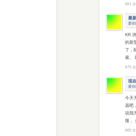
881 
最
爱你
KR 
的新
了，
索、 
975 
现
爱你
今天
器吧
说我
慢，
865 