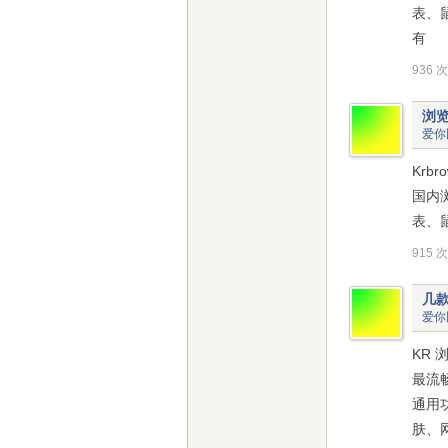
表、
有
936 
浏
爱你
Krb
国内
表、
915 
几款
爱你
KR 
最流
通用
肤、