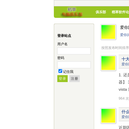
俱乐部
稻草软件论
爱你
爱你
登录站点
用户名
按照发布时间排序
密码
十
爱你
记住我
1. 还
器】 3
vist
964 
什
爱你
近期