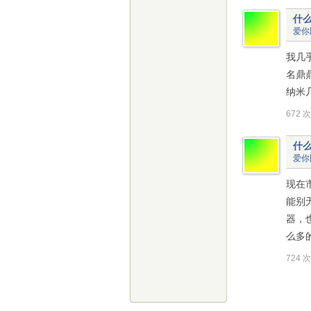
什
爱你
我几乎
名鼎鼎
纳米几百
672 
什
爱你
现在
能别
器，
么多
724 