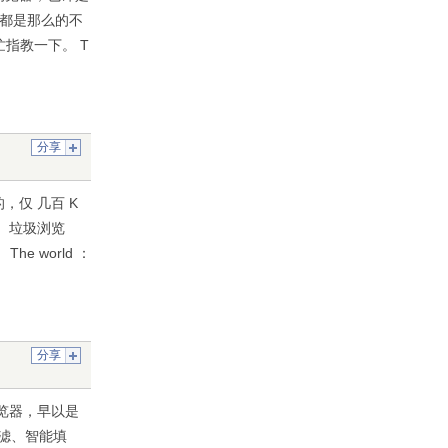
来都是那么的不
指教一下。 T
分享
，仅 几百 K
： 垃圾浏览
 world ：
分享
浏览器，早以是
过滤、智能填