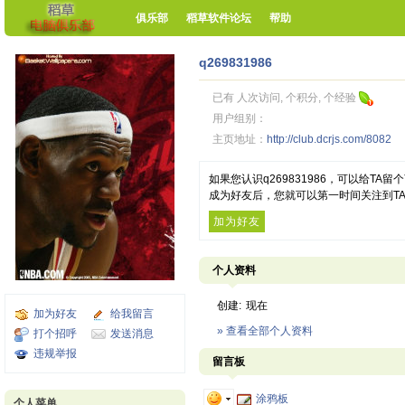
俱乐部
稻草软件论坛
帮助
q269831986
已有 人次访问, 个积分, 个经验
用户组别：
主页地址：
http://club.dcrjs.com/8082
如果您认识q269831986，可以给T
成为好友后，您就可以第一时间关注到T
加为好友
个人资料
创建:
现在
加为好友
给我留言
» 查看全部个人资料
打个招呼
发送消息
违规举报
留言板
涂鸦板
个人菜单