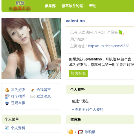
俱乐部
稻草软件论坛
帮助
valentino
已有 人次访问, 个积分, 个经验
用户组别：
主页地址：
http://club.dcrjs.com/9228
如果您认识valentino，可以给TA留
成为好友后，您就可以第一时间关注到T
加为好友
个人资料
加为好友
给我留言
打个招呼
发送消息
创建:
现在
违规举报
» 查看全部个人资料
个人菜单
留言板
个人资料
涂鸦板