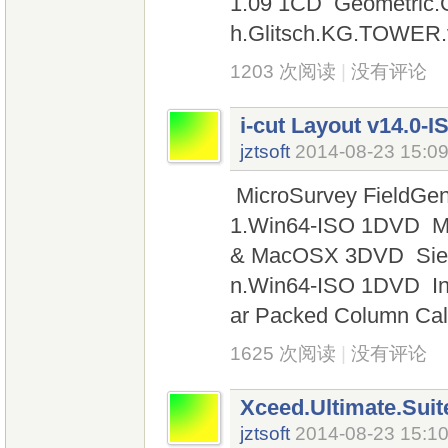
1.09 1CD Geometric.
h.Glitsch.KG.TOWER
1203 次阅读
|
没有评论
i-cut Layout v14.0-
jztsoft
2014-08-23 15:0
MicroSurvey FieldGeni
1.Win64-ISO 1DVD Ma
& MacOSX 3DVD Sieme
n.Win64-ISO 1DVD In
ar Packed Column Calc
1625 次阅读
|
没有评论
Xceed.Ultimate.Suit
jztsoft
2014-08-23 15:1