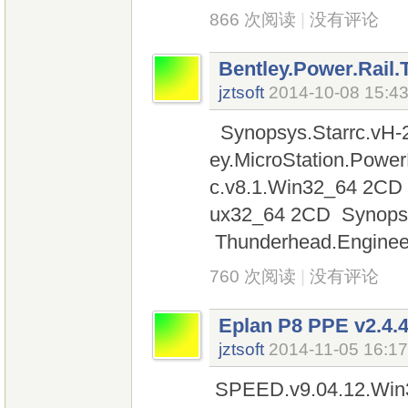
866 次阅读
|
没有评论
Bentley.Power.Rail.
jztsoft
2014-10-08 15:4
Synopsys.Starrc.vH-
ey.MicroStation.Power
c.v8.1.Win32_64 2CD
ux32_64 2CD Synopsy
Thunderhead.Enginee
760 次阅读
|
没有评论
Eplan P8 PPE v2.4.
jztsoft
2014-11-05 16:17
SPEED.v9.04.12.Win