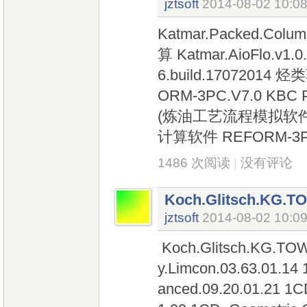
jztsoft
2014-08-02 10:0
Katmar.Packed.Colu
算 Katmar.AioFlo.v1.0.
6.build.17072
ORM-3PC.V7.0 KBC Pe
(炼油工艺流程模拟软件) 
计算软件 REFORM-3P
1486 次阅读
|
没有评论
Koch.Glitsch.KG.T
jztsoft
2014-08-02 10:0
Koch.Glitsch.KG.TO
y.Limcon.03.63.01.14
anced.09.20.01.21 1C