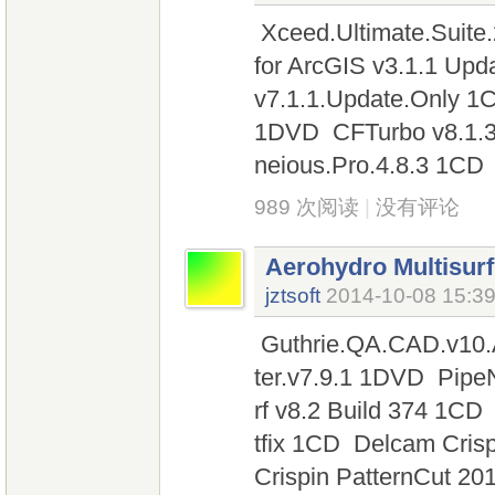
Xceed.Ultimate.Suite
for ArcGIS v3.1.1 Upd
v7.1.1.Update.Only 1
1DVD CFTurbo v8.1.
neious.Pro.4.8.3 1CD
989 次阅读
|
没有评论
Aerohydro Multisurf
jztsoft
2014-10-08 15:3
Guthrie.QA.CAD.v10.
ter.v7.9.1 1DVD Pipe
rf v8.2 Build 374 1
tfix 1CD Delcam Cri
Crispin PatternCut 20