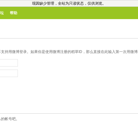
现因缺少管理，全站为只读状态，仅供浏览。
坛
帮助
支持用微博登录。如果你是使用微博注册的稻草ID，那么直接在此输入第一次用微博登
己的帐号吧。