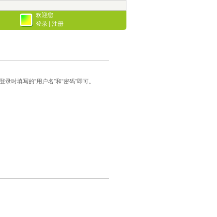
欢迎您
登录
|
注册
录时填写的“用户名”和“密码”即可。