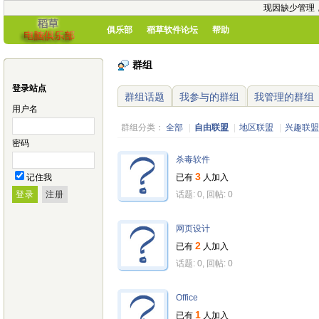
现因缺少管理
俱乐部
稻草软件论坛
帮助
群组
登录站点
群组话题
我参与的群组
我管理的群组
用户名
群组分类：
全部
|
自由联盟
|
地区联盟
|
兴趣联盟
密码
杀毒软件
3
记住我
已有
人加入
话题: 0, 回帖: 0
网页设计
2
已有
人加入
话题: 0, 回帖: 0
Office
1
已有
人加入