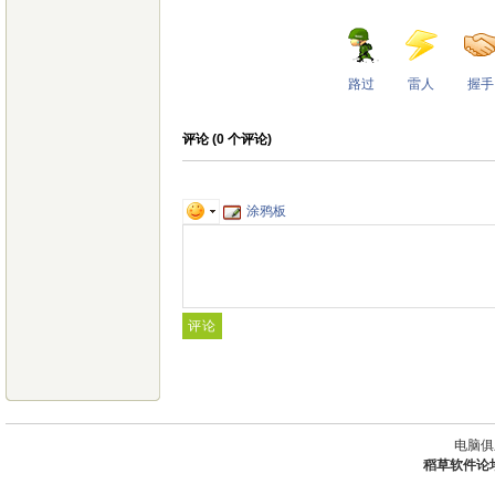
路过
雷人
握手
评论 (
0
个评论)
涂鸦板
电脑俱
稻草软件论