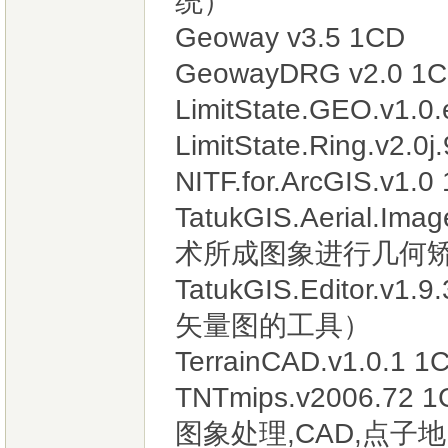
统）
Geoway v3.5 1CD
GeowayDRG v2.0 1
LimitState.GEO.v1.0
LimitState.Ring.v2.0
NITF.for.ArcGIS.v
TatukGIS.Aerial.Im
术所成图象进行几何
TatukGIS.Editor
矢量图的工具）
TerrainCAD.v1
TNTmips.v2006.
图象处理,CAD,点