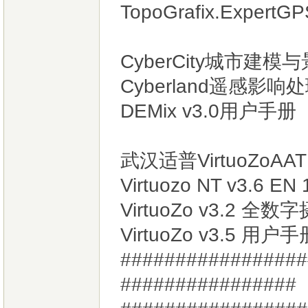
TopoGrafix.Exper
CyberCity城市
Cyberland遥感影
DEMix v3.0用户手册
武汉适普VirtuoZoAAT 
Virtuozo NT v3.6 EN
VirtuoZo v3.2
VirtuoZo v3.5 用
#################
################