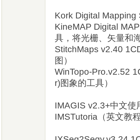
Kork Digital Mapp
KineMAP Digital 
具，将光栅、矢量和
StitchMaps v2
图）
WinTopo-Pro.v2.52
r)图象的工具）
IMAGIS v2.3+
IMSTutoria（英文教
IXSeg2Segy.v3.2