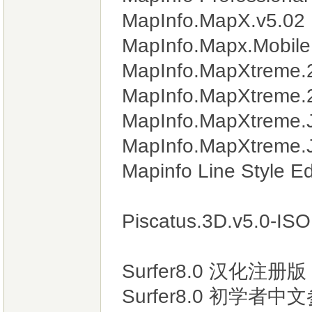
MapInfo.MapX.v5.02
MapInfo.Mapx.Mobile
MapInfo.MapXtreme.
MapInfo.MapXtrem
MapInfo.MapXtreme.J
MapInfo.MapXtreme.J
Mapinfo Line Style Ed
Piscatus.3D.v5.
Surfer8.0 汉化
Surfer8.0 初学者