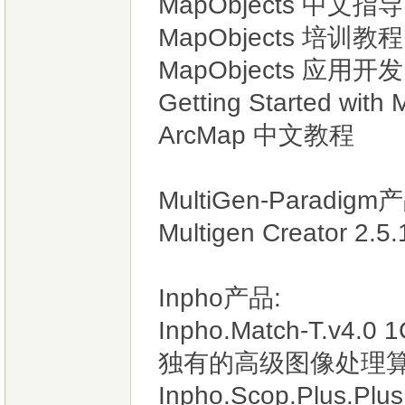
MapObjects 中文指导
MapObjects 培训
MapObjects 应用开发
Getting Started wit
ArcMap 中文教程
MultiGen-Paradigm
Multigen Creator 2.5
Inpho产品:
Inpho.Match-T.
独有的高级图像处理
Inpho.Scop.Plus