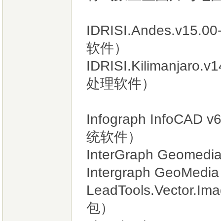
IDRISI.Andes.v1
软件）
IDRISI.Kilimanjar
处理软件）
Infograph InfoCA
统软件）
InterGraph Geomedia
Intergraph GeoMedia
LeadTools.Vector.
包）