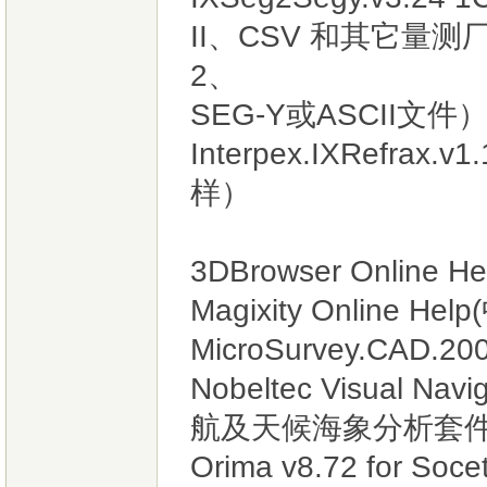
II、CSV 和其它量
2、
SEG-Y或ASCII文件
Interpex.IXRef
样）
3DBrowser Online 
Magixity Online Hel
MicroSurvey.CAD.20
Nobeltec Visual N
航及天候海象分析套
Orima v8.72 for S