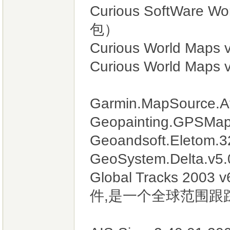
Curious SoftWare 
包）
Curious World Ma
Curious World Maps 
Garmin.MapSource.At
Geopainting.GPSMapE
Geoandsoft.Eletom.32
GeoSystem.Delta.
Global Tracks 2
件,是一个全球范围跟