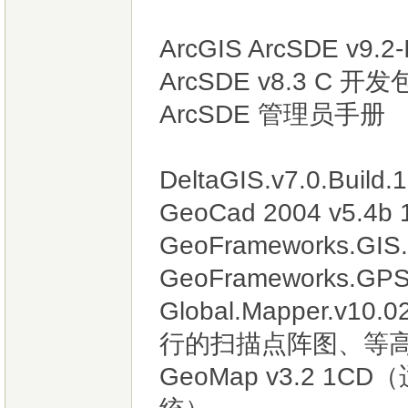
ArcGIS ArcSDE v9
ArcSDE v8.3 C 开发
ArcSDE 管理员手册
DeltaGIS.v7.0.Bui
GeoCad 2004 v
GeoFrameworks.GIS.NE
GeoFrameworks.GPS.N
Global.Mapper.
行的扫描点阵图、等高
GeoMap v3.2 