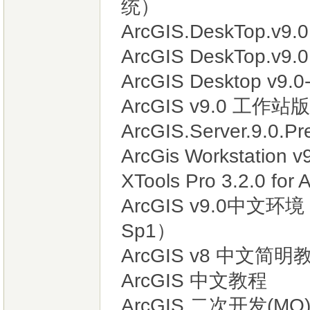
统）
ArcGIS.DeskTop.
ArcGIS DeskTop.v
ArcGIS Desktop v
ArcGIS v9.0 工作站版
ArcGIS.Server.9.0.Pr
ArcGis Workstation v
XTools Pro 3.2.0 for
ArcGIS v9.0中文环
Sp1）
ArcGIS v8 中文简明
ArcGIS 中文教程
ArcGIS 二次开发(MO