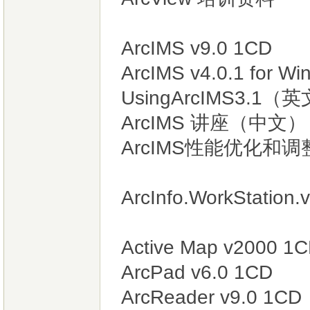
ArcIMS v9.0 1CD
ArcIMS v4.0.1 for W
UsingArcIMS3.1
ArcIMS 讲座（中文）
ArcIMS性能优化和
ArcInfo.WorkStation
Active Map v2000 1
ArcPad v6.0 1CD
ArcReader v9.0 1CD