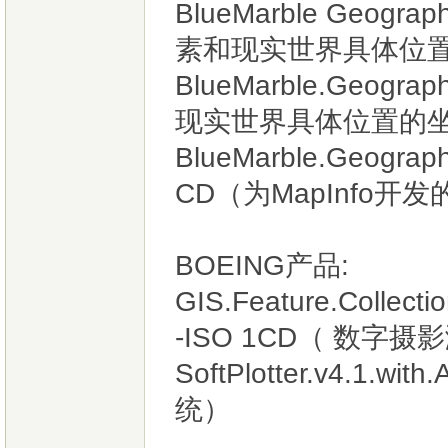
BlueMarble Geogra
素和现实世界具体位
BlueMarble.Geogr
现实世界具体位置的
BlueMarble.Geographi
CD（为MapInfo开
BOEING产品:
GIS.Feature.Collectio
-ISO 1CD（ 数字
SoftPlotter.v4.1.
统）