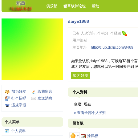
俱乐部
稻草软件论坛
帮助
daiye1988
已有 人次访问, 个积分, 个经验
用户组别：
主页地址：
http://club.dcrjs.com/8469
如果您认识daiye1988，可以给TA
成为好友后，您就可以第一时间关注到T
加为好友
加为好友
给我留言
个人资料
打个招呼
发送消息
创建:
现在
违规举报
» 查看全部个人资料
个人菜单
留言板
个人资料
涂鸦板