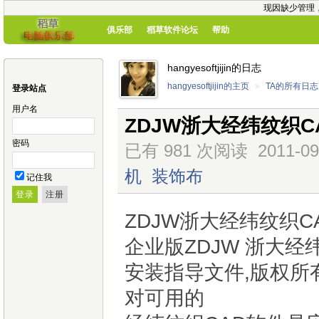
现因缺少管理
俱乐部
稻草软件论坛
帮助
hangyesoftjijin的日志
hangyesoftjijin的主页
»
TA的所有日志
登录站点
用户名
ZDJW浙大经纬纹织CA
密码
已有 981 次阅读
2011-09
机
装饰布
记住我
ZDJW浙大经纬纹织CA
企业版ZDJW 浙大经
安装指导文件,版权所
对可用的