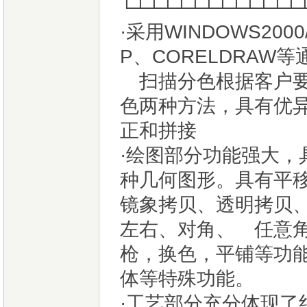
└┴┴┴┴┴┴┴┴┴┴┴┴
·采用WINDOWS200
P、CORELDRA
扫描分色根据客户要
色两种方法，具有优
正和拼接
·绘图部分功能强大
种几何图形。具有平
镜象拷贝、透明拷贝
左右、对角、 任意
枪，换色，平铺等功
体等特殊功能。
·工艺部分充分体现