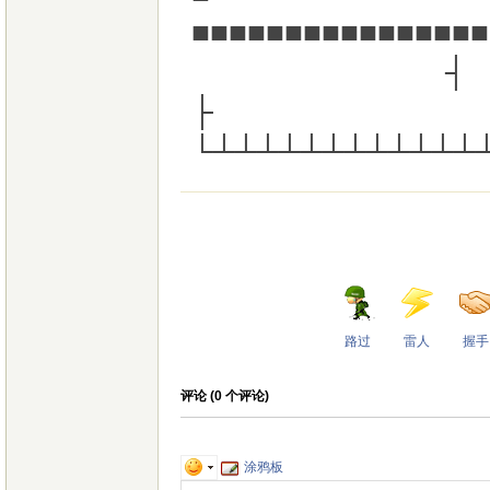
■■■■■■■■■■
┤
├
└┴┴┴┴┴┴┴┴┴┴┴┴
路过
雷人
握手
评论 (
0
个评论)
涂鸦板