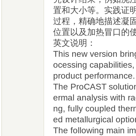
置和大小等。实践证明
过程，精确地描述凝
位置以及加热冒口的
英文说明：
This new version brin
ocessing capabilitie
product performance.
The ProCAST solution
ermal analysis with rad
ng, fully coupled the
ed metallurgical optio
The following main im