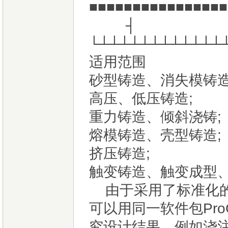
■■■■■■■■■■
┤
└┴┴┴┴┴┴┴┴┴┴┴┴
适用范围
砂型铸造、消失模铸造
高压、低压铸造;
重力铸造、倾斜浇铸;
熔模铸造、壳型铸造;
挤压铸造;
触变铸造、触变成型
由于采用了标准化的
可以用同一软件包Pr
究设计结果，例如浇