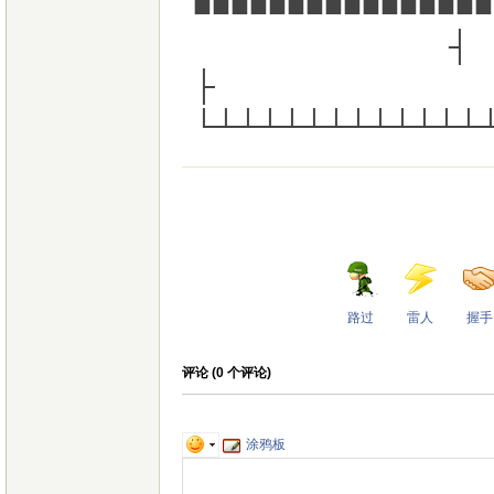
■■■■■■■■■■
┤
├
└┴┴┴┴┴┴┴┴┴┴┴┴
路过
雷人
握手
评论 (
0
个评论)
涂鸦板