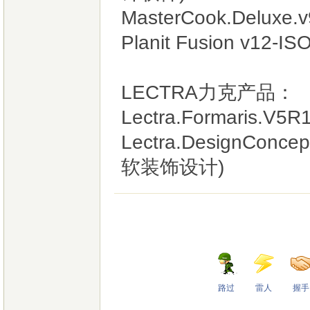
MasterCook.Delux
Planit Fusion 
LECTRA力克产品：
Lectra.Formaris
Lectra.DesignConce
软装饰设计)
路过
雷人
握手