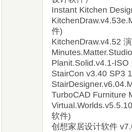
Instant Kitchen D
KitchenDraw.v4.53
件)
KitchenDraw.v4.
Minutes.Matter.St
Planit.Solid.v4.1
StairCon v3.40 SP3 
StairDesigner.v6.
TurboCAD Furniture 
Virtual.Worlds.
软件)
创想家居设计软件 v7.0