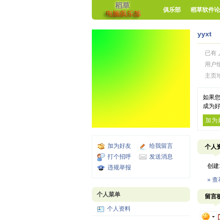
俱乐部
稻草软件论
yyxt
已有 
用户
主页
如果您
成为好
加为
加为好友
给我留言
个人
打个招呼
发送消息
创建
违规举报
» 
个人菜单
留言
个人资料