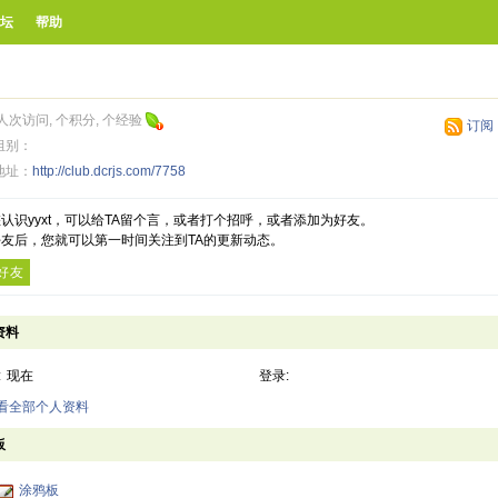
坛
帮助
人次访问, 个积分, 个经验
订阅
组别：
地址：
http://club.dcrjs.com/7758
认识yyxt，可以给TA留个言，或者打个招呼，或者添加为好友。
友后，您就可以第一时间关注到TA的更新动态。
好友
资料
:
现在
登录:
查看全部个人资料
板
涂鸦板