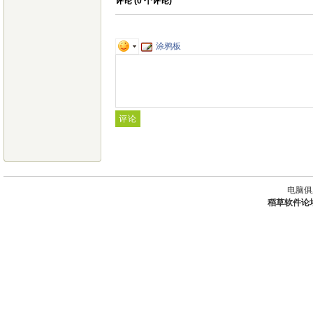
评论 (
0
个评论)
涂鸦板
电脑俱
稻草软件论