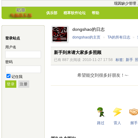
现因缺少管理
俱乐部
稻草软件论坛
帮助
dongshao的日志
dongshao的主页
»
TA的所有日志
»
登录站点
用户名
新手到来请大家多多照顾
已有 887 次阅读
2010-11-27 17:58
标签
:
新手
密码
希望能交到很多好朋友！~·
记住我
路过
雷人
握手