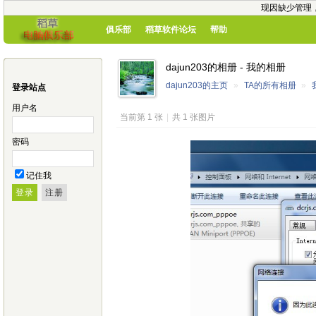
现因缺少管理
俱乐部
稻草软件论坛
帮助
dajun203的相册 - 我的相册
dajun203的主页
»
TA的所有相册
»
登录站点
用户名
当前第 1 张
|
共 1 张图片
密码
记住我