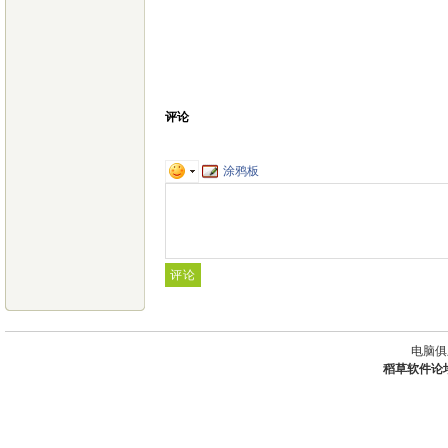
评论
涂鸦板
电脑俱
稻草软件论