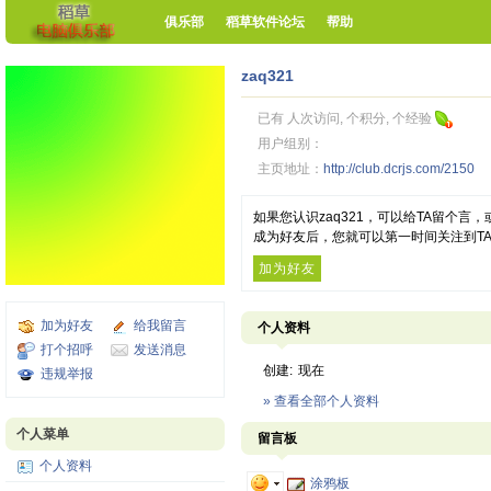
俱乐部
稻草软件论坛
帮助
zaq321
已有 人次访问, 个积分, 个经验
用户组别：
主页地址：
http://club.dcrjs.com/2150
如果您认识zaq321，可以给TA留个
成为好友后，您就可以第一时间关注到T
加为好友
加为好友
给我留言
个人资料
打个招呼
发送消息
创建:
现在
违规举报
» 查看全部个人资料
个人菜单
留言板
个人资料
涂鸦板