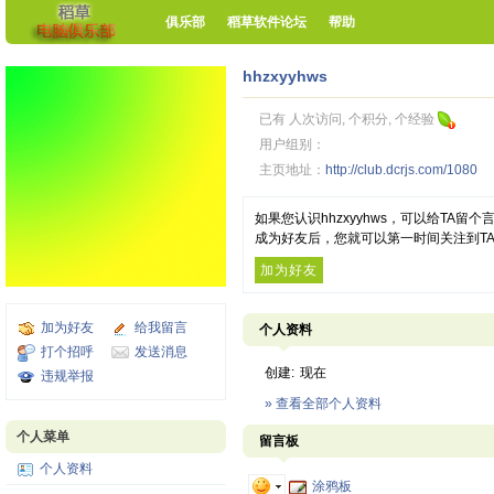
俱乐部
稻草软件论坛
帮助
hhzxyyhws
已有 人次访问, 个积分, 个经验
用户组别：
主页地址：
http://club.dcrjs.com/1080
如果您认识hhzxyyhws，可以给TA
成为好友后，您就可以第一时间关注到T
加为好友
加为好友
给我留言
个人资料
打个招呼
发送消息
创建:
现在
违规举报
» 查看全部个人资料
个人菜单
留言板
个人资料
涂鸦板