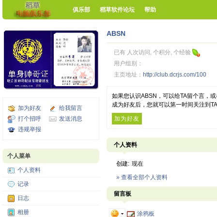
俱乐部
稻草软件论坛
帮助
ABSN
已有 人次访问, 个积分, 个经验
用户组别：
主页地址：
http://club.dcrjs.com/100
如果您认识ABSN，可以给TA留个言，
成为好友后，您就可以第一时间关注到T
加为好友
给我留言
打个招呼
发送消息
加为好友
违规举报
个人资料
个人菜单
创建:
现在
个人资料
» 查看全部个人资料
记录
留言板
日志
相册
涂鸦板