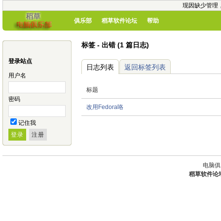
现因缺少管理
俱乐部
稻草软件论坛
帮助
标签 - 出错 (1 篇日志)
登录站点
日志列表
返回标签列表
用户名
标题
密码
改用Fedora咯
记住我
电脑俱
稻草软件论