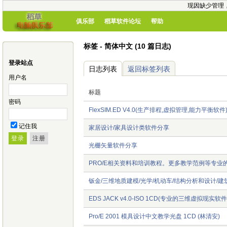
现因缺少管理
俱乐部
稻草软件论坛
帮助
标签 - 简体中文 (10 篇日志)
登录站点
日志列表
返回标签列表
用户名
标题
密码
FlexSIM.ED V4.0(生产排程,虚拟管理,能力平衡软
记住我
家居设计/家具设计类软件分享
光栅矢量软件分享
PRO/E相关资料和培训教程。更多教学范例等专业
钣金/三维地质建模/光学/机动车/结构分析和设计/
EDS JACK v4.0-ISO 1CD(专业的三维虚拟现实
Pro/E 2001 模具设计中文教学光盘 1CD (林清安)