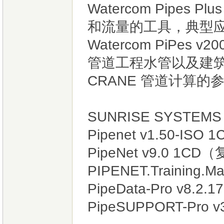
Watercom Pipes P
和流量的工具，典型
Watercom PiPe
管道工程水管以及建筑
CRANE 管道计算的
SUNRISE SYSTEMS
Pipenet v1.50
PipeNet v9.0 
PIPENET.Training.M
PipeData-Pro v8.
PipeSUPPORT-Pro v3