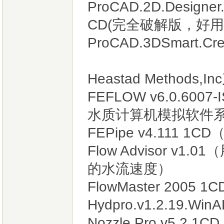
ProCAD.2D.Designer.
CD(完全破解版，好
ProCAD.3DSmart.Cre
Heastad Methods,In
FEFLOW v6.0.6
水质计算机模拟软件
FEPipe v4.111
Flow Advisor 
的水流速度）
FlowMaster 2005
Hydpro.v1.2.19.
Nozzle Pro v5