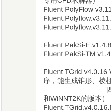
专用CFD求解器）
Fluent PolyFlow v3.1
Fluent.Polyflow.v3.1
Fluent.Polyflow.v3.1
Fluent PakSi-E.v1.
Fluent PakSi-TM v
Fluent TGrid v4
序，能生成锥形、棱
四边形的2D/3
和WiNNT2K的版本）
Fluent.TGrid.v4.0.1