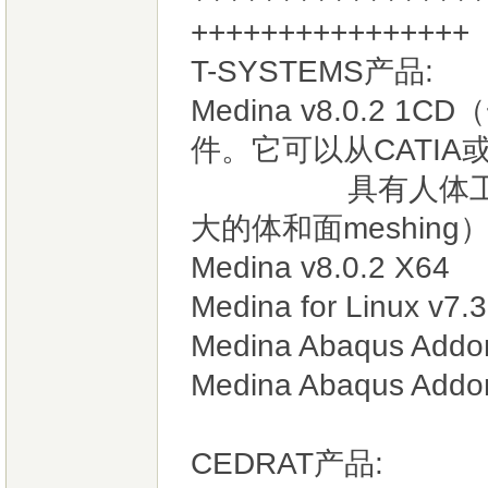
+++++++++++++++
T-SYSTEMS产品:
Medina v8.0.2
件。它可以从CATIA
具有人体工程学
大的体和面meshing
Medina v8.0.2 X64
Medina for Linux v7.
Medina Abaqus Addo
Medina Abaqus Addo
CEDRAT产品: