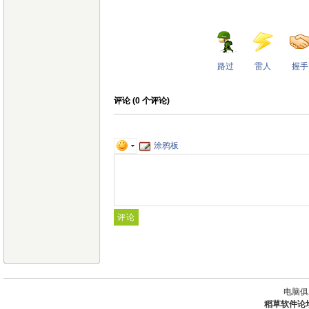
路过
雷人
握手
评论 (
0
个评论)
涂鸦板
电脑俱
稻草软件论