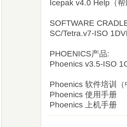
Icepak v4.0 Hel
SOFTWARE CRADL
SC/Tetra.v7-ISO 
PHOENICS产品:
Phoenics v3.5-ISO 1
Phoenics 软件培训
Phoenics 使用手册
Phoenics 上机手册