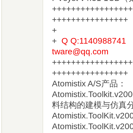
+++++++++++++++++
++++++++++++++++
+
Q Q:114098874
tware@qq.com
+++++++++++++++++
+++++++++++++++
Atomistix A/S产品：
Atomistix.Toolk
料结构的建模与仿真
Atomistix.ToolKit.v2
Atomistix.ToolKit.v2