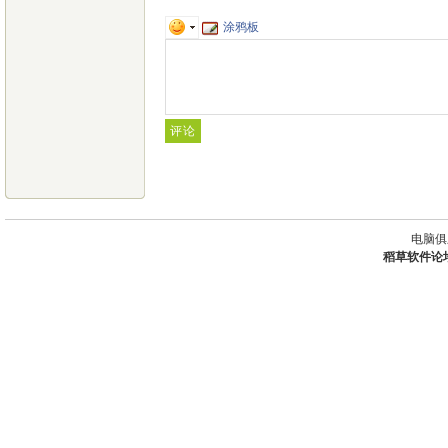
涂鸦板
电脑俱
稻草软件论