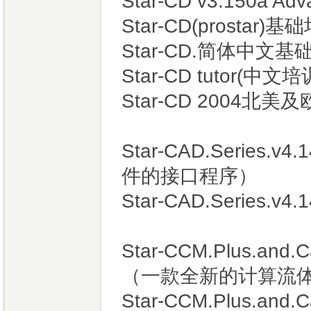
Star-CD v3.150a Adv
Star-CD(prosta
Star-CD.简体中文
Star-CD tutor(中
Star-CD 2004北
Star-CAD.Series
件的接口程序）
Star-CAD.Series.v4.
Star-CCM.Plus.and.C
（一款全新的计算流体力
Star-CCM.Plus.and.C