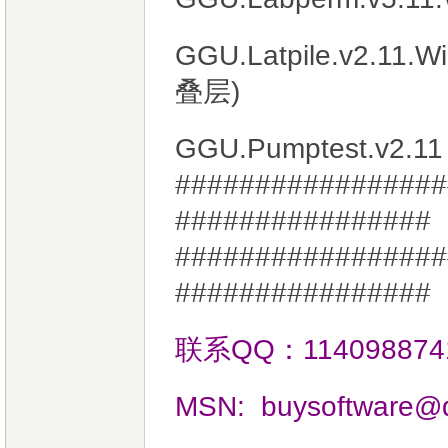
GGU.Latpile.v2
叠层)
GGU.Pumptest.v2.11
#################
################
#################
################
联系QQ：114098874
MSN:
buysoftware@