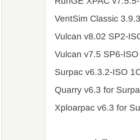
RunGE XPAC v7.
VentSim Classic 
Vulcan v8.02 SP2-I
Vulcan v7.5 SP6-IS
Surpac v6.3.2-
Quarry v6.3 for Surp
Xploarpac v6.3 for S