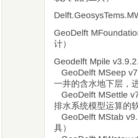
Delft.GeosysTems
GeoDelft MFound
计）
Geodelft Mpile v3.9.
GeoDelft MSee
一井的含水地下层，
GeoDelft MSett
排水系统模型运算的
GeoDelft MSta
具）