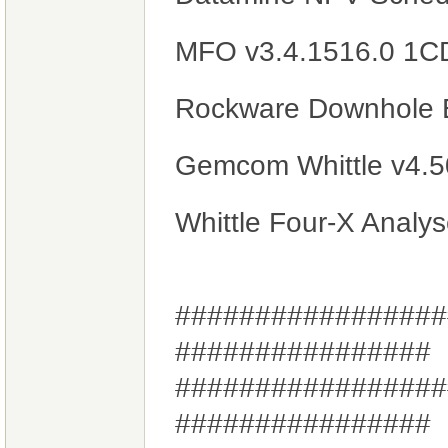
MFO v3.4.1516.0 1C
Rockware Downhole E
Gemcom Whittle v4.
Whittle Four-X Analy
#################
################
#################
################