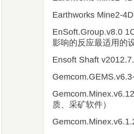
Earthworks Mine2-4
EnSoft.Group.
影响的反应最适用的设
Ensoft Shaft v2012.
Gemcom.GEMS.v6.3
Gemcom.Minex.v6
质、采矿软件）
Gemcom.Minex.v6.1.2