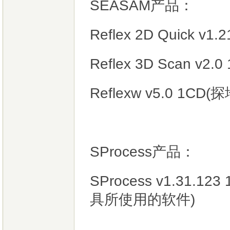
SEASAM产品：
Reflex 2D Quick v1.
Reflex 3D Scan v2.0
Reflexw v5.0 1C
SProcess产品：
SProcess v1.31
具所使用的软件)