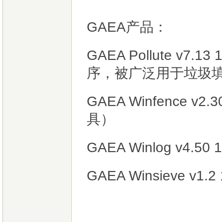
GAEA产品：
GAEA Pollute 
序，被广泛用于垃圾
GAEA Winfence
具）
GAEA Winlog v
GAEA Winsieve