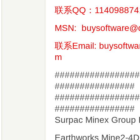
联系QQ：114098874
MSN:
buysoftware@
联系Email:
buysoftw
m
#################
################
#################
################
Surpac Minex Group
Earthworks Mine2-4D