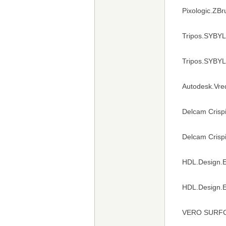
Pixologic.ZB
Tripos.SYBYL
Tripos.SYBYL
Autodesk.Vre
Delcam Crisp
Delcam Crisp
HDL.Design.E
HDL.Design.En
VERO SURFCA