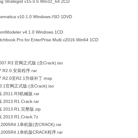
g Strategist v15.0.6 Win32_64 2CD
ematica v10.1.0 Windows-ISO 1DVD
emModeler v4.1.0 Windows 1CD
chbook.Pro.for.EnterPrise.Multi.v2016.Win64 1CD
007.R3.官网正式版.(含Crack).iso
7.R2.0.安装程序.rar
07.R2.0至R2.1升级补丁.msp
R3.1官网正式版.(含Crack).iso
.2011.R3机械版.rar
013.R1.Crack.rar
2013.R1.完整版.zip
013.R1.Crack.7z
005R4.1单机版(含CRACK).rar
005R4.1单机版CRACK程序.rar