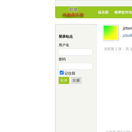
俱乐部
稻草软件论
jzt
jzts
登录站点
用户名
当前第 1 张
|
共 
密码
记住我