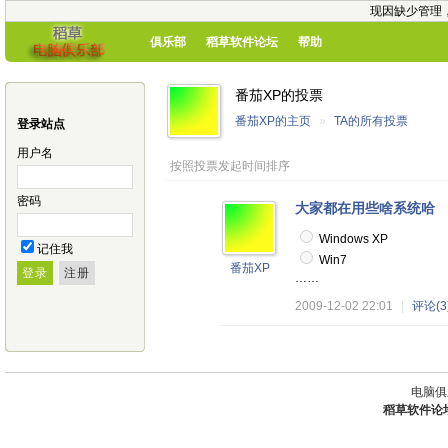
现因缺少管理
俱乐部
稻草软件论坛
帮助
番茄XP的投票
番茄XP的主页
»
TA的所有投票
登录站点
用户名
按照投票发起时间排序
密码
大家都在用些啥系统哈
Windows XP
记住我
Win7
番茄XP
……
2009-12-02 22:01
|
评论(3
电脑俱
稻草软件论