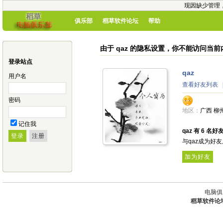
现因缺少管理
俱乐部
稻草软件论坛
帮助
由于 qaz 的隐私设置，你不能访问当前
登录站点
qaz
用户名
查看好友列表
密码
地区：
广西 柳
记住我
qaz 有 6 名好
与qaz成为好
加为好友
电脑俱
稻草软件论