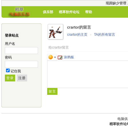
现因缺少管理
俱乐部
稻草软件论坛
帮助
crartor的留言
crartor的主页
»
TA的所有留言
登录站点
用户名
给crartor留言
涂鸦板
密码
记住我
电脑俱
稻草软件论