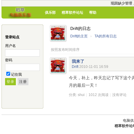
现因缺少管理
俱乐部
稻草软件论坛
帮助
Drift的日志
Drift的主页
»
TA的所有日志
登录站点
用户名
按照发布时间排序
密码
我来了
Drift
2010-11-01 16:59
记住我
今天，补上，昨天忘记了写下这个具有
月的最后一天！
分类:
shui
|
1012 次阅读
|
没有评论
电脑俱
稻草软件论