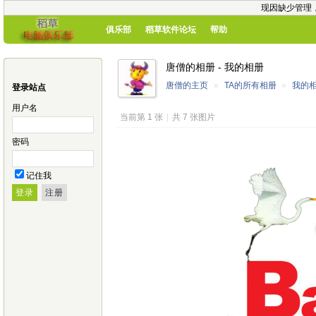
现因缺少管理
俱乐部
稻草软件论坛
帮助
唐僧的相册 - 我的相册
唐僧的主页
»
TA的所有相册
»
我的
登录站点
用户名
当前第 1 张
|
共 7 张图片
密码
记住我