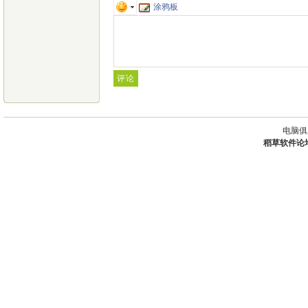
涂鸦板
电脑俱
稻草软件论