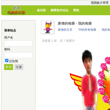
现因缺少管理
俱乐部
稻草软件论坛
帮助
唐僧的相册 - 我的相册
唐僧的主页
»
TA的所有相册
»
我的
登录站点
用户名
当前第 1 张
|
共 7 张图片
密码
记住我