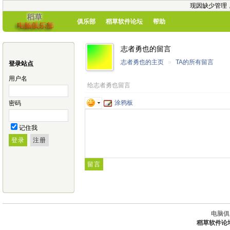
现因缺少管理
俱乐部
稻草软件论坛
帮助
志者勇也的留言
志者勇也的主页
»
TA的所有留言
登录站点
用户名
给志者勇也留言
涂鸦板
密码
记住我
电脑俱
稻草软件论