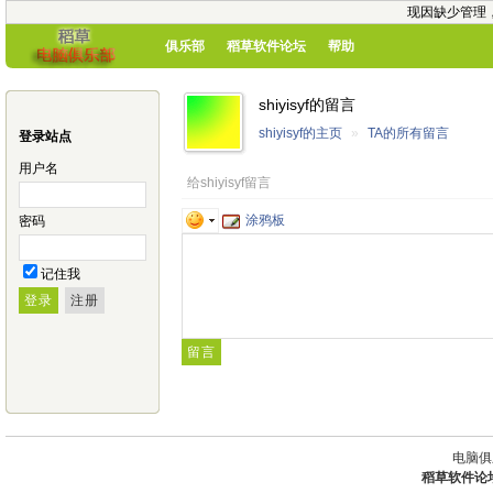
现因缺少管理
俱乐部
稻草软件论坛
帮助
shiyisyf的留言
shiyisyf的主页
»
TA的所有留言
登录站点
用户名
给shiyisyf留言
涂鸦板
密码
记住我
电脑俱
稻草软件论