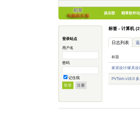
俱乐部
稻草软件论
标签 - 计算机 (
登录站点
日志列表
返
用户名
标题
密码
家居设计/家具设
记住我
PVTsim v18